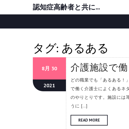
Skip
認知症高齢者と共に…
to
content
タグ:
あるある
介護施設で働
08/30/2021
08/30/2021
8月
30
どの職業でも「あるある！
08/30/2021
2021
で働く介護士によくあるネ
のやりとりです。施設には
うに […]
READ
READ MORE
MORE