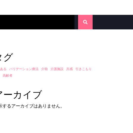
タグ
ある
バリデーション療法
介助
介護施設
共感
引きこもり
高齢者
アーカイブ
示するアーカイブはありません。