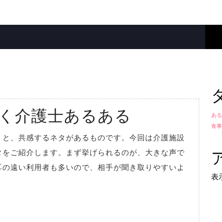
介
く介護士あるある
ある
食事
護
」と、共感するネタがあるものです。今回は介護施設
施
タをご紹介します。まず挙げられるのが、大きな声で
設
耳の遠い利用者も多いので、相手が聞き取りやすいよ
表
で
働