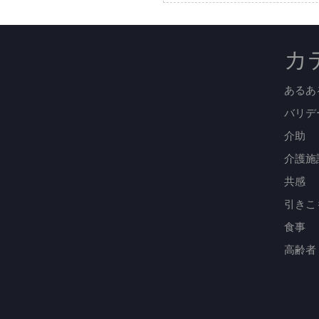
カ
あるあ
バリデ
介助
介護施
共感
引きこ
食事
高齢者