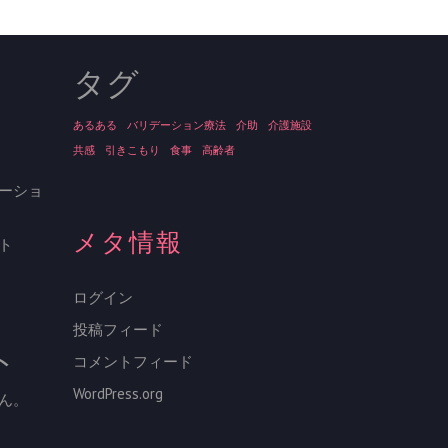
タグ
あるある
バリデーション療法
介助
介護施設
共感
引きこもり
食事
高齢者
ーショ
メタ情報
ト
ログイン
投稿フィード
ト
コメントフィード
WordPress.org
ん。