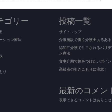
く
介
テゴリー
投稿一覧
護
士
る
サイトマップ
あ
ーション療法
介護施設で働く介護士あるある
認知症介護で注目されるバリデ
る
ン療法
設
あ
食事介助で気をつけたいポイン
る
高齢者の引きこもりに注意！
もり
最新のコメン
表示できるコメントはありませ