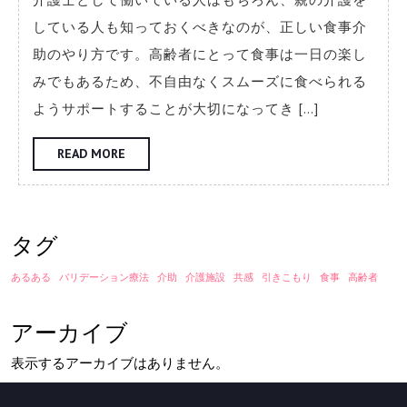
介
している人も知っておくべきなのが、正しい食事介
助
助のやり方です。高齢者にとって食事は一日の楽し
で
みでもあるため、不自由なくスムーズに食べられる
気
ようサポートすることが大切になってき […]
を
つ
READ
READ MORE
MORE
け
た
い
タグ
ポ
あるある
バリデーション療法
介助
介護施設
共感
引きこもり
食事
高齢者
イ
ン
アーカイブ
ト
表示するアーカイブはありません。