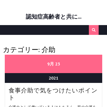
Skip
認知症高齢者と共に…
to
content
カテゴリー:
介助
09/23/2021
09/23/2021
9月
23
09/23/2021
2021
食事介助で気をつけたいポイン
食
ト
事
介護士として働いている人はもちろん、親の介護を